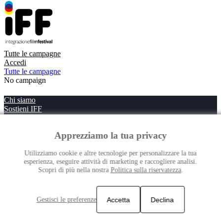
Tutte le campagne
Accedi
Tutte le campagne
No campaign
Chi siamo
Sostieni IFF
Contatti
Apprezziamo la tua privacy
Utilizziamo cookie e altre tecnologie per personalizzare la tua
esperienza, eseguire attività di marketing e raccogliere analisi.
Scopri di più nella nostra
Politica sulla riservatezza
.
Gestisci le preferenze
Accetta
Declina